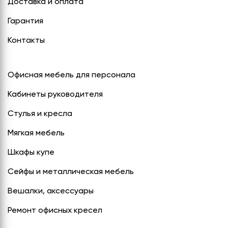
Доставка и оплата
СЕРИЯ "МОБИ"
"КОРТЕЗ"
ВЗЛОМОСТОЙКИЕ СЕЙФЫ 2
КЛАССА
Гарантия
"TOРР"
ВЗЛОМОСТОЙКИЕ СЕЙФЫ 3
Контакты
"ТОРР ЗЕТ"
КЛАССА
"АРГЕНТУМ-М"
Офисная мебель для персонала
"ПРИОРИТЕТ"
Кабинеты руководителя
"ФОРУМ"
Стулья и кресла
"ВАСАНТА"
Мягкая мебель
"ДИОНИ"
Шкафы купе
Сейфы и металлическая мебель
Вешалки, аксессуары
Ремонт офисных кресел