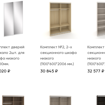
плект дверей
Комплект №2, 2-х
Комплект
кало 2шт. для
секционного шкафа
секционн
фа низкого
низкого
низкого
100мм.
(1100*600*2006 мм.)
(1100*600
020
₽
30 845
₽
32 577
₽