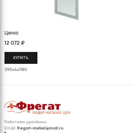
СЕРИЯ "МОБИ"
"КОРТЕЗ"
ВЗЛОМОСТОЙКИЕ СЕЙФЫ 2
КЛАССА
"TOРР"
ВЗЛОМОСТОЙКИЕ СЕЙФЫ 3
"ТОРР ЗЕТ"
КЛАССА
Цена:
"АРГЕНТУМ-М"
12 072
₽
"ПРИОРИТЕТ"
КУПИТЬ
"ФОРУМ"
390x4x1180
"ВАСАНТА"
"ДИОНИ"
Работаем удалённо.
Email:
fregat-mebel@mail.ru