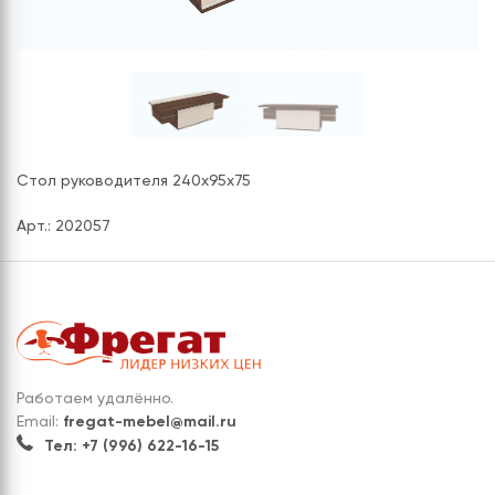
СЕРИЯ "МОБИ"
"КОРТЕЗ"
ВЗЛОМОСТОЙКИЕ СЕЙФЫ 2
КЛАССА
"TOРР"
ВЗЛОМОСТОЙКИЕ СЕЙФЫ 3
"ТОРР ЗЕТ"
КЛАССА
"АРГЕНТУМ-М"
"ПРИОРИТЕТ"
Стол руководителя 240х95х75
"ФОРУМ"
Арт.: 202057
"ВАСАНТА"
"ДИОНИ"
Работаем удалённо.
Email:
fregat-mebel@mail.ru
Тел: +7 (996) 622-16-15