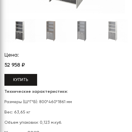
СЕРИЯ "МОБИ"
"КОРТЕЗ"
ВЗЛОМОСТОЙКИЕ СЕЙФЫ 2
КЛАССА
"TOРР"
ВЗЛОМОСТОЙКИЕ СЕЙФЫ 3
"ТОРР ЗЕТ"
КЛАССА
"АРГЕНТУМ-М"
"ПРИОРИТЕТ"
Цена:
"ФОРУМ"
52 958
₽
"ВАСАНТА"
КУПИТЬ
"ДИОНИ"
Технические характеристики:
Размеры (Ш*Г*В): 800*460*1861 мм
Вес: 63,65 кг
Объем упаковки: 0,123 м.куб.