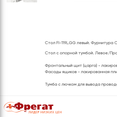
Стол FI-119L.GG левый. Фурнитура
Стол с опорной тумбой. Левое/Пр
Фронтальный щит (царга) - лакиро
Фасады ящиков - лакированная пли
Тумба с лючком для вывода провод