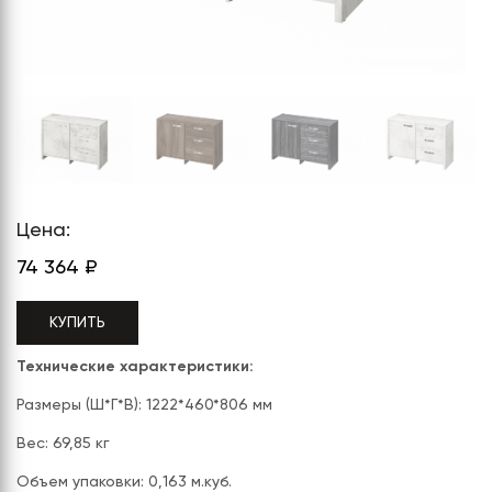
СЕРИЯ "МОБИ"
"КОРТЕЗ"
ВЗЛОМОСТОЙКИЕ СЕЙФЫ 2
КЛАССА
"TOРР"
ВЗЛОМОСТОЙКИЕ СЕЙФЫ 3
"ТОРР ЗЕТ"
КЛАССА
"АРГЕНТУМ-М"
"ПРИОРИТЕТ"
"ФОРУМ"
Цена:
74 364
₽
"ВАСАНТА"
"ДИОНИ"
КУПИТЬ
Технические характеристики:
Размеры (Ш*Г*В): 1222*460*806 мм
Вес: 69,85 кг
Объем упаковки: 0,163 м.куб.