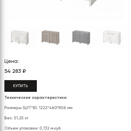
СЕРИЯ "МОБИ"
"КОРТЕЗ"
ВЗЛОМОСТОЙКИЕ СЕЙФЫ 2
КЛАССА
"TOРР"
ВЗЛОМОСТОЙКИЕ СЕЙФЫ 3
"ТОРР ЗЕТ"
КЛАССА
"АРГЕНТУМ-М"
"ПРИОРИТЕТ"
"ФОРУМ"
Цена:
54 283
₽
"ВАСАНТА"
"ДИОНИ"
КУПИТЬ
Технические характеристики:
Размеры (Ш*Г*В): 1222*460*806 мм
Вес: 51,25 кг
Объем упаковки: 0,132 м.куб.