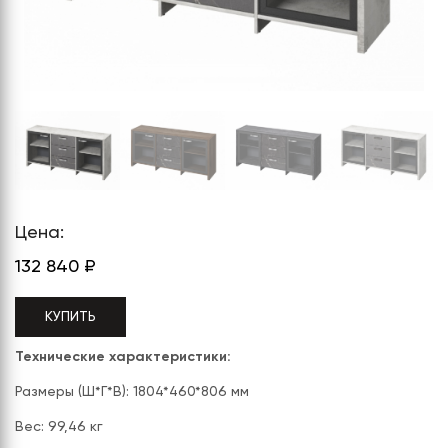
СЕРИЯ "МОБИ"
"КОРТЕЗ"
ВЗЛОМОСТОЙКИЕ СЕЙФЫ 2
КЛАССА
"TOРР"
ВЗЛОМОСТОЙКИЕ СЕЙФЫ 3
"ТОРР ЗЕТ"
КЛАССА
"АРГЕНТУМ-М"
"ПРИОРИТЕТ"
"ФОРУМ"
Цена:
"ВАСАНТА"
132 840
₽
"ДИОНИ"
КУПИТЬ
Технические характеристики:
Размеры (Ш*Г*В): 1804*460*806 мм
Вес: 99,46 кг