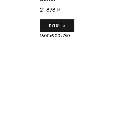
21 878
₽
КУПИТЬ
1600x900x750