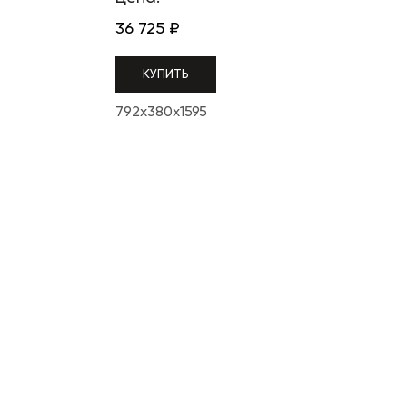
36 725
₽
КУПИТЬ
792x380x1595