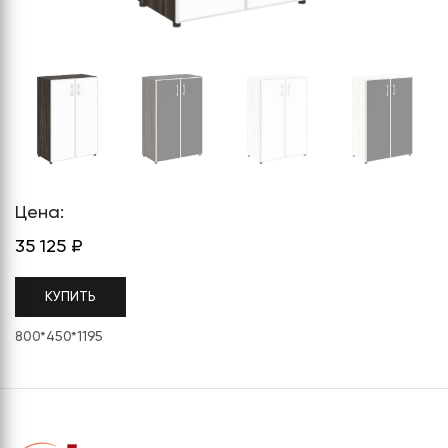
СЕРИЯ "МОБИ"
"КОРТЕЗ"
ВЗЛОМОСТОЙКИЕ СЕЙФЫ 2
КЛАССА
"TOРР"
ВЗЛОМОСТОЙКИЕ СЕЙФЫ 3
"ТОРР ЗЕТ"
КЛАССА
"АРГЕНТУМ-М"
"ПРИОРИТЕТ"
"ФОРУМ"
Цена:
"ВАСАНТА"
35 125
₽
"ДИОНИ"
КУПИТЬ
800*450*1195