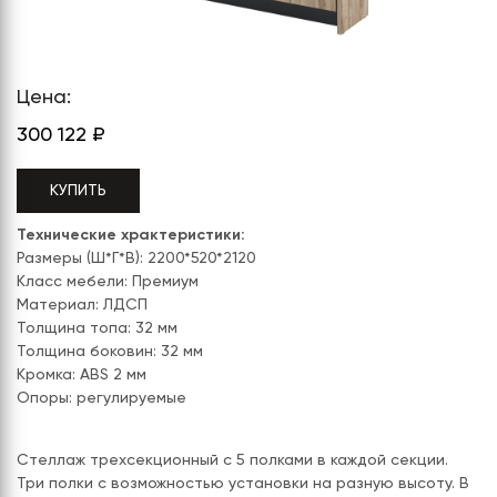
СЕРИЯ "МОБИ"
"КОРТЕЗ"
ВЗЛОМОСТОЙКИЕ СЕЙФЫ 2
КЛАССА
"TOРР"
ВЗЛОМОСТОЙКИЕ СЕЙФЫ 3
"ТОРР ЗЕТ"
КЛАССА
Цена:
300 122
₽
"АРГЕНТУМ-М"
"ПРИОРИТЕТ"
КУПИТЬ
"ФОРУМ"
Технические храктеристики:
Размеры (Ш*Г*В): 2200*520*2120
"ВАСАНТА"
Класс мебели: Премиум
Материал: ЛДСП
"ДИОНИ"
Толщина топа: 32 мм
Толщина боковин: 32 мм
Кромка: ABS 2 мм
Опоры: регулируемые
Стеллаж трехсекционный с 5 полками в каждой секции.
Три полки с возможностью установки на разную высоту. В