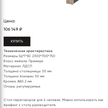
СЕРИЯ "МОБИ"
"КОРТЕЗ"
ВЗЛОМОСТОЙКИЕ СЕЙФЫ 2
КЛАССА
"TOРР"
ВЗЛОМОСТОЙКИЕ СЕЙФЫ 3
"ТОРР ЗЕТ"
КЛАССА
Цена:
106 149
₽
"АРГЕНТУМ-М"
"ПРИОРИТЕТ"
КУПИТЬ
"ФОРУМ"
Технические храктеристики:
Размеры (Ш*Г*В): 2300*1100*750
"ВАСАНТА"
Класс мебели: Премиум
Материал: ЛДСП
"ДИОНИ"
Толщина столешницы: 50 мм
Толщина боковин: 50 мм
Кромка: ABS 2 мм
Опоры: регулируемые
Стол переговоров для 4 человек. Можно использовать как
брифинг к столу руководителя.