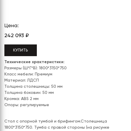
СЕРИЯ "МОБИ"
"КОРТЕЗ"
ВЗЛОМОСТОЙКИЕ СЕЙФЫ 2
КЛАССА
"TOРР"
ВЗЛОМОСТОЙКИЕ СЕЙФЫ 3
"ТОРР ЗЕТ"
КЛАССА
Цена:
242 093
₽
"АРГЕНТУМ-М"
"ПРИОРИТЕТ"
КУПИТЬ
"ФОРУМ"
Технические храктеристики:
Размеры (Ш*Г*В): 1800*3150*750
"ВАСАНТА"
Класс мебели: Премиум
Материал: ЛДСП
"ДИОНИ"
Толщина столешницы: 50 мм
Толщина боковин: 50 мм
Кромка: ABS 2 мм
Опоры: регулируемые
Стол с опорной тумбой и брифингом.Столешница
1800*3150*750. Тумба с правой стороны (на рисунке