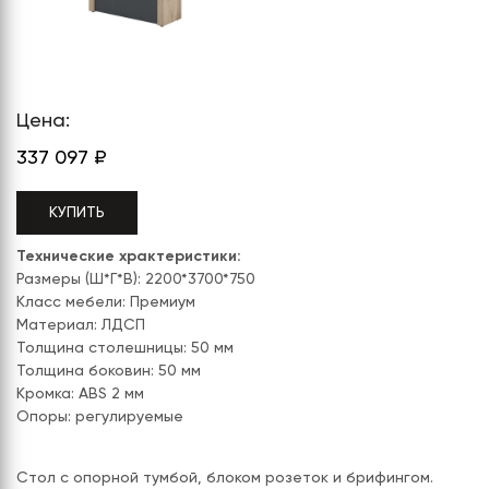
СЕРИЯ "МОБИ"
"КОРТЕЗ"
ВЗЛОМОСТОЙКИЕ СЕЙФЫ 2
КЛАССА
"TOРР"
ВЗЛОМОСТОЙКИЕ СЕЙФЫ 3
"ТОРР ЗЕТ"
КЛАССА
Цена:
"АРГЕНТУМ-М"
337 097
₽
"ПРИОРИТЕТ"
КУПИТЬ
"ФОРУМ"
Технические храктеристики:
"ВАСАНТА"
Размеры (Ш*Г*В): 2200*3700*750
Класс мебели: Премиум
"ДИОНИ"
Материал: ЛДСП
Толщина столешницы: 50 мм
Толщина боковин: 50 мм
Кромка: ABS 2 мм
Опоры: регулируемые
Стол с опорной тумбой, блоком розеток и брифингом.