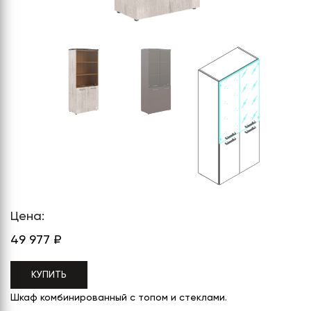
СЕРИЯ "МОБИ"
"КОРТЕЗ"
ВЗЛОМОСТОЙКИЕ СЕЙФЫ 2
КЛАССА
"TOРР"
ВЗЛОМОСТОЙКИЕ СЕЙФЫ 3
"ТОРР ЗЕТ"
КЛАССА
"АРГЕНТУМ-М"
"ПРИОРИТЕТ"
"ФОРУМ"
"ВАСАНТА"
"ДИОНИ"
Цена:
49 977
₽
КУПИТЬ
Шкаф комбинированный с топом и стеклами.