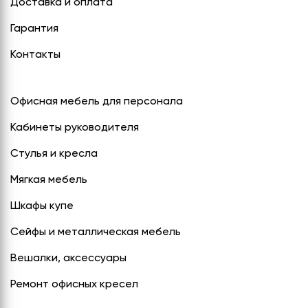
Доставка и оплата
СЕРИЯ "МОБИ"
"КОРТЕЗ"
ВЗЛОМОСТОЙКИЕ СЕЙФЫ 2
КЛАССА
Гарантия
"TOРР"
ВЗЛОМОСТОЙКИЕ СЕЙФЫ 3
Контакты
"ТОРР ЗЕТ"
КЛАССА
"АРГЕНТУМ-М"
Офисная мебель для персонала
"ПРИОРИТЕТ"
Кабинеты руководителя
"ФОРУМ"
Стулья и кресла
"ВАСАНТА"
Мягкая мебель
"ДИОНИ"
Шкафы купе
Сейфы и металлическая мебель
Вешалки, аксессуары
Ремонт офисных кресел