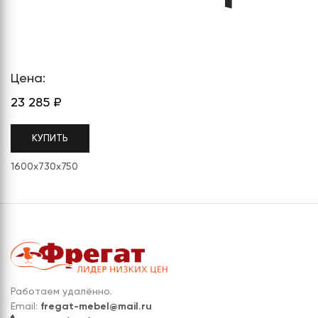
СЕРИЯ "МОБИ"
"КОРТЕЗ"
ВЗЛОМОСТОЙКИЕ СЕЙФЫ 2
КЛАССА
"TOРР"
ВЗЛОМОСТОЙКИЕ СЕЙФЫ 3
"ТОРР ЗЕТ"
КЛАССА
Цена:
"АРГЕНТУМ-М"
23 285
₽
"ПРИОРИТЕТ"
КУПИТЬ
"ФОРУМ"
1600x730x750
"ВАСАНТА"
"ДИОНИ"
Работаем удалённо.
Email:
fregat-mebel@mail.ru