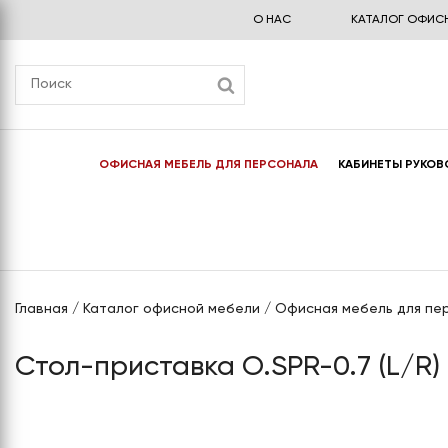
О НАС
КАТАЛОГ ОФИС
ОФИСНАЯ МЕБЕЛЬ ДЛЯ ПЕРСОНАЛА
КАБИНЕТЫ РУКОВ
СЕРИЯ "АРГО"
"ВЕСТАР"
КРЕСЛА ДЛЯ РУКОВОДИТЕЛЕЙ
ШКАФЫ КУПЕ ДВУХ СТВОРЧАТЫЕ
МЕТАЛЛИЧЕСКИЕ БУХГАЛТЕРСКИЕ
НИЗКИЕ (ВЫСОТА 2006 ММ.)
ШКАФЫ
СЕРИЯ "ОНИКС"
"ТОРСТОН"
ОФИСНЫЕ КРЕСЛА И СТУЛЬЯ
ШКАФЫ КУПЕ ДВУХ СТВОРЧАТЫЕ
МЕТАЛЛИЧЕСКИЕ ШКАФЫ ДЛЯ
"АРГЕНТУМ"
"ФЕСТУС"
КРЕСЛА И СТУЛЬЯ ДЛЯ
ВЫСОКИЕ (ВЫСОТА 2394 ММ.)
РАЗДЕВАЛОК (ЛОКЕРЫ) И
ПОСЕТИТЕЛЕЙ
СУМОЧНИЦЫ
"АРГЕНТУМ-МП"
"ОНИКС ДИРЕКТ ЛЮКС"
ШКАФЫ КУПЕ ТРЕХ СТВОРЧАТЫЕ
Главная
/
Каталог офисной мебели
/
Офисная мебель для пе
КРЕСЛА ДЛЯ ДЕТСКОЙ КОМНАТЫ
НИЗКИЕ (ВЫСОТА 2006 ММ.)
МЕБЕЛЬНЫЕ И ОФИСНЫЕ СЕЙФЫ
СЕРИЯ "СМАРТ"
"ЯЛТА"
КРЕСЛА ДЛЯ ГЕЙМЕРОВ
ШКАФЫ КУПЕ ТРЕХ СТВОРЧАТЫЕ
ОГНЕСТОЙКИЕ СЕЙФЫ
Стол-приставка O.SPR-0.7 (L/R)
СЕРИЯ «ВАCАНТА»
"ФЁРСТ"
ВЫСОКИЕ (ВЫСОТА 2394 ММ.)
ВЗЛОМОСТОЙКИЕ СЕЙФЫ 1
СЕРИЯ "ЛЕМО"
"АКЦЕНТ"
КЛАССА