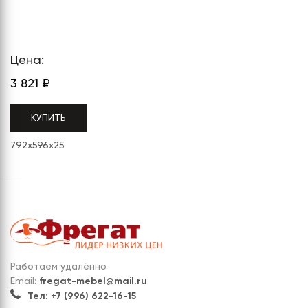
СЕРИЯ "МОБИ"
"КОРТЕЗ"
ВЗЛОМОСТОЙКИЕ СЕЙФЫ 2
КЛАССА
"TOРР"
ВЗЛОМОСТОЙКИЕ СЕЙФЫ 3
"ТОРР ЗЕТ"
КЛАССА
Цена:
3 821
₽
"АРГЕНТУМ-М"
"ПРИОРИТЕТ"
КУПИТЬ
"ФОРУМ"
792x596x25
"ВАСАНТА"
"ДИОНИ"
Работаем удалённо.
Email:
fregat-mebel@mail.ru
Тел: +7 (996) 622-16-15