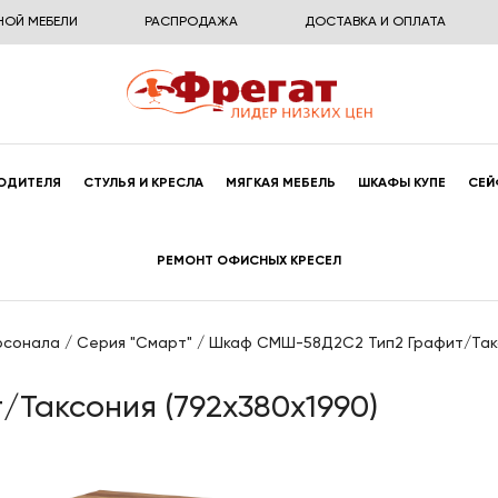
НОЙ МЕБЕЛИ
РАСПРОДАЖА
ДОСТАВКА И ОПЛАТА
ОДИТЕЛЯ
СТУЛЬЯ И КРЕСЛА
МЯГКАЯ МЕБЕЛЬ
ШКАФЫ КУПЕ
СЕЙ
РЕМОНТ ОФИСНЫХ КРЕСЕЛ
рсонала
/
Серия "Смарт"
/
Шкаф СМШ-58Д2С2 Тип2 Графит/Такс
Таксония (792x380x1990)