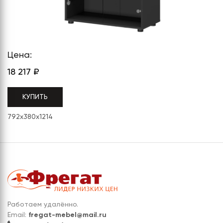
СЕРИЯ "МОБИ"
"КОРТЕЗ"
ВЗЛОМОСТОЙКИЕ СЕЙФЫ 2
КЛАССА
"TOРР"
ВЗЛОМОСТОЙКИЕ СЕЙФЫ 3
"ТОРР ЗЕТ"
КЛАССА
Цена:
"АРГЕНТУМ-М"
18 217
₽
"ПРИОРИТЕТ"
КУПИТЬ
"ФОРУМ"
792x380x1214
"ВАСАНТА"
"ДИОНИ"
Работаем удалённо.
Email:
fregat-mebel@mail.ru