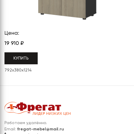
СЕРИЯ "МОБИ"
"КОРТЕЗ"
ВЗЛОМОСТОЙКИЕ СЕЙФЫ 2
КЛАССА
"TOРР"
ВЗЛОМОСТОЙКИЕ СЕЙФЫ 3
"ТОРР ЗЕТ"
КЛАССА
Цена:
"АРГЕНТУМ-М"
19 910
₽
"ПРИОРИТЕТ"
КУПИТЬ
"ФОРУМ"
792x380x1214
"ВАСАНТА"
"ДИОНИ"
Работаем удалённо.
Email:
fregat-mebel@mail.ru