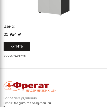
СЕРИЯ "МОБИ"
"КОРТЕЗ"
ВЗЛОМОСТОЙКИЕ СЕЙФЫ 2
КЛАССА
"TOРР"
ВЗЛОМОСТОЙКИЕ СЕЙФЫ 3
"ТОРР ЗЕТ"
КЛАССА
Цена:
"АРГЕНТУМ-М"
25 964
₽
"ПРИОРИТЕТ"
КУПИТЬ
"ФОРУМ"
792x594x1990
"ВАСАНТА"
"ДИОНИ"
Работаем удалённо.
Email:
fregat-mebel@mail.ru