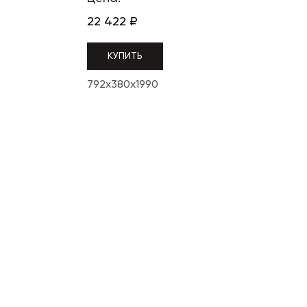
22 422
₽
КУПИТЬ
792x380x1990