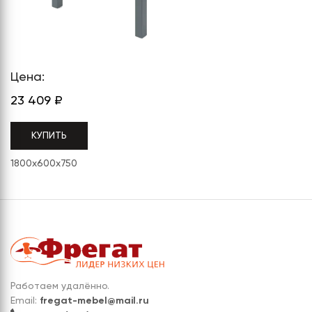
СЕРИЯ "МОБИ"
"КОРТЕЗ"
ВЗЛОМОСТОЙКИЕ СЕЙФЫ 2
КЛАССА
"TOРР"
ВЗЛОМОСТОЙКИЕ СЕЙФЫ 3
"ТОРР ЗЕТ"
КЛАССА
Цена:
"АРГЕНТУМ-М"
23 409
₽
"ПРИОРИТЕТ"
КУПИТЬ
"ФОРУМ"
1800x600x750
"ВАСАНТА"
"ДИОНИ"
Работаем удалённо.
Email:
fregat-mebel@mail.ru