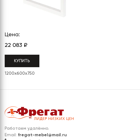
СЕРИЯ "МОБИ"
"КОРТЕЗ"
ВЗЛОМОСТОЙКИЕ СЕЙФЫ 2
КЛАССА
"TOРР"
ВЗЛОМОСТОЙКИЕ СЕЙФЫ 3
"ТОРР ЗЕТ"
КЛАССА
Цена:
"АРГЕНТУМ-М"
22 083
₽
"ПРИОРИТЕТ"
КУПИТЬ
"ФОРУМ"
1200x600x750
"ВАСАНТА"
"ДИОНИ"
Работаем удалённо.
Email:
fregat-mebel@mail.ru