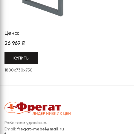
СЕРИЯ "МОБИ"
"КОРТЕЗ"
ВЗЛОМОСТОЙКИЕ СЕЙФЫ 2
КЛАССА
"TOРР"
ВЗЛОМОСТОЙКИЕ СЕЙФЫ 3
"ТОРР ЗЕТ"
КЛАССА
Цена:
"АРГЕНТУМ-М"
26 969
₽
"ПРИОРИТЕТ"
КУПИТЬ
"ФОРУМ"
1800x730x750
"ВАСАНТА"
"ДИОНИ"
Работаем удалённо.
Email:
fregat-mebel@mail.ru