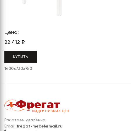
СЕРИЯ "МОБИ"
"КОРТЕЗ"
ВЗЛОМОСТОЙКИЕ СЕЙФЫ 2
КЛАССА
"TOРР"
ВЗЛОМОСТОЙКИЕ СЕЙФЫ 3
"ТОРР ЗЕТ"
КЛАССА
Цена:
"АРГЕНТУМ-М"
22 412
₽
"ПРИОРИТЕТ"
КУПИТЬ
"ФОРУМ"
1400x730x750
"ВАСАНТА"
"ДИОНИ"
Работаем удалённо.
Email:
fregat-mebel@mail.ru