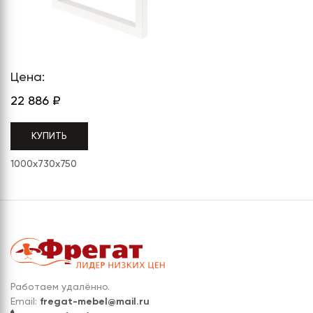
СЕРИЯ "МОБИ"
"КОРТЕЗ"
ВЗЛОМОСТОЙКИЕ СЕЙФЫ 2
КЛАССА
"TOРР"
ВЗЛОМОСТОЙКИЕ СЕЙФЫ 3
"ТОРР ЗЕТ"
КЛАССА
Цена:
"АРГЕНТУМ-М"
22 886
₽
"ПРИОРИТЕТ"
КУПИТЬ
"ФОРУМ"
1000x730x750
"ВАСАНТА"
"ДИОНИ"
Работаем удалённо.
Email:
fregat-mebel@mail.ru