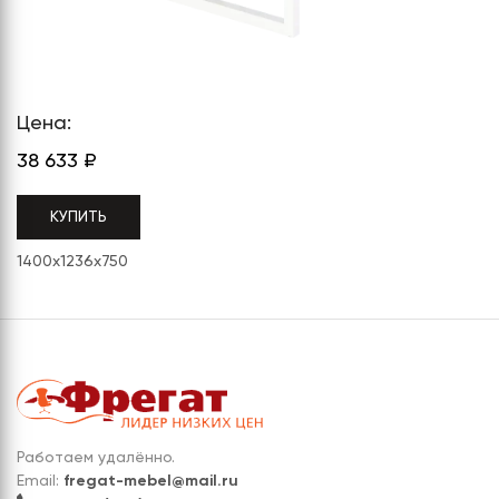
СЕРИЯ "МОБИ"
"КОРТЕЗ"
ВЗЛОМОСТОЙКИЕ СЕЙФЫ 2
КЛАССА
"TOРР"
ВЗЛОМОСТОЙКИЕ СЕЙФЫ 3
"ТОРР ЗЕТ"
КЛАССА
Цена:
"АРГЕНТУМ-М"
38 633
₽
"ПРИОРИТЕТ"
КУПИТЬ
"ФОРУМ"
1400x1236x750
"ВАСАНТА"
"ДИОНИ"
Работаем удалённо.
Email:
fregat-mebel@mail.ru