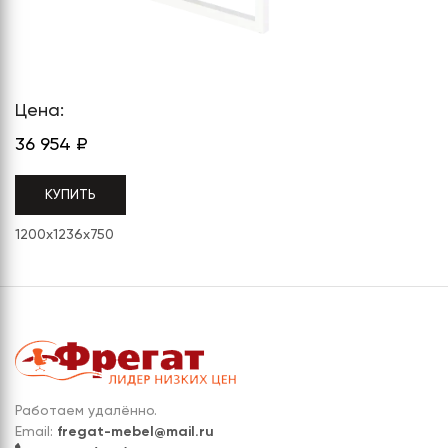
СЕРИЯ "МОБИ"
"КОРТЕЗ"
ВЗЛОМОСТОЙКИЕ СЕЙФЫ 2
КЛАССА
"TOРР"
ВЗЛОМОСТОЙКИЕ СЕЙФЫ 3
"ТОРР ЗЕТ"
КЛАССА
Цена:
"АРГЕНТУМ-М"
36 954
₽
"ПРИОРИТЕТ"
КУПИТЬ
"ФОРУМ"
1200x1236x750
"ВАСАНТА"
"ДИОНИ"
Работаем удалённо.
Email:
fregat-mebel@mail.ru