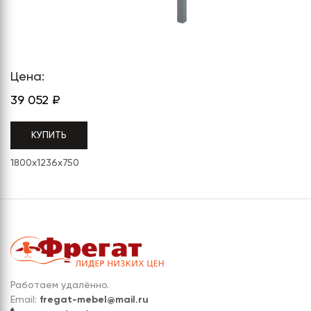
СЕРИЯ "МОБИ"
"КОРТЕЗ"
ВЗЛОМОСТОЙКИЕ СЕЙФЫ 2
КЛАССА
"TOРР"
ВЗЛОМОСТОЙКИЕ СЕЙФЫ 3
"ТОРР ЗЕТ"
КЛАССА
Цена:
"АРГЕНТУМ-М"
39 052
₽
"ПРИОРИТЕТ"
КУПИТЬ
"ФОРУМ"
1800x1236x750
"ВАСАНТА"
"ДИОНИ"
Работаем удалённо.
Email:
fregat-mebel@mail.ru