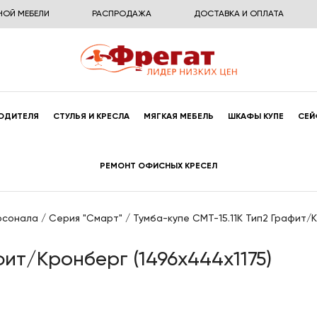
НОЙ МЕБЕЛИ
РАСПРОДАЖА
ДОСТАВКА И ОПЛАТА
ОДИТЕЛЯ
СТУЛЬЯ И КРЕСЛА
МЯГКАЯ МЕБЕЛЬ
ШКАФЫ КУПЕ
СЕЙ
РЕМОНТ ОФИСНЫХ КРЕСЕЛ
рсонала
/
Серия "Смарт"
/
Тумба-купе СМТ-15.11К Тип2 Графит/К
фит/Кронберг (1496x444x1175)