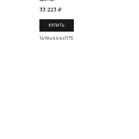
33 223
₽
КУПИТЬ
1496x444x1175