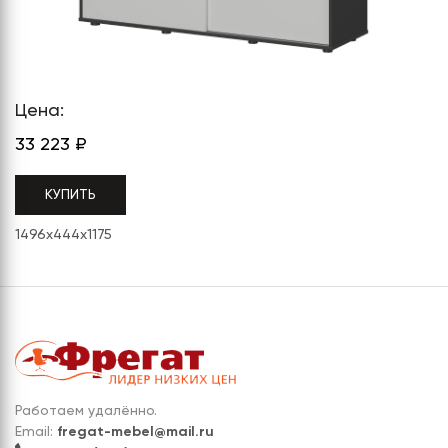
СЕРИЯ "МОБИ"
"КОРТЕЗ"
ВЗЛОМОСТОЙКИЕ СЕЙФЫ 2
КЛАССА
"TOРР"
ВЗЛОМОСТОЙКИЕ СЕЙФЫ 3
"ТОРР ЗЕТ"
КЛАССА
Цена:
"АРГЕНТУМ-М"
33 223
₽
"ПРИОРИТЕТ"
КУПИТЬ
"ФОРУМ"
1496x444x1175
"ВАСАНТА"
"ДИОНИ"
Работаем удалённо.
Email:
fregat-mebel@mail.ru