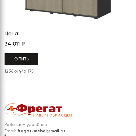
СЕРИЯ "МОБИ"
"КОРТЕЗ"
ВЗЛОМОСТОЙКИЕ СЕЙФЫ 2
КЛАССА
"TOРР"
ВЗЛОМОСТОЙКИЕ СЕЙФЫ 3
"ТОРР ЗЕТ"
КЛАССА
Цена:
"АРГЕНТУМ-М"
34 011
₽
"ПРИОРИТЕТ"
КУПИТЬ
"ФОРУМ"
1236x444x1175
"ВАСАНТА"
"ДИОНИ"
Работаем удалённо.
Email:
fregat-mebel@mail.ru