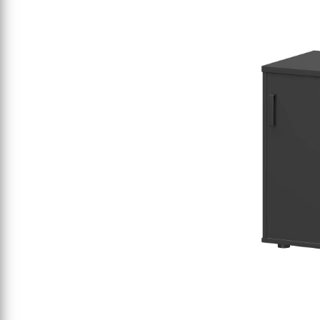
СЕРИЯ "МОБИ"
"КОРТЕЗ"
ВЗЛОМОСТОЙКИЕ СЕЙФЫ 2
КЛАССА
"TOРР"
ВЗЛОМОСТОЙКИЕ СЕЙФЫ 3
"ТОРР ЗЕТ"
КЛАССА
"АРГЕНТУМ-М"
"ПРИОРИТЕТ"
"ФОРУМ"
"ВАСАНТА"
"ДИОНИ"