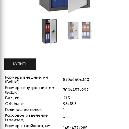
СЕРИЯ "МОБИ"
"КОРТЕЗ"
ВЗЛОМОСТОЙКИЕ СЕЙФЫ 2
КЛАССА
"TOРР"
ВЗЛОМОСТОЙКИЕ СЕЙФЫ 3
"ТОРР ЗЕТ"
КЛАССА
"АРГЕНТУМ-М"
"ПРИОРИТЕТ"
"ФОРУМ"
КУПИТЬ
"ВАСАНТА"
Размеры внешние, мм
870x460x340
"ДИОНИ"
(ВхШхГ):
Размеры внутренние, мм
700x457x297
(ВхШхГ):
Вес, кг:
21.5
Объём, л:
95/18.3
Количество полок:
1
Кассовое отделение
+
(трейзер):
Размеры трейзера, мм
145/437/285