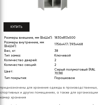
СЕРИЯ "МОБИ"
"КОРТЕЗ"
ВЗЛОМОСТОЙКИЕ СЕЙФЫ 2
КЛАССА
"TOРР"
ВЗЛОМОСТОЙКИЕ СЕЙФЫ 3
"ТОРР ЗЕТ"
КЛАССА
КУПИТЬ
"АРГЕНТУМ-М"
Размеры внешние, мм (ВхШхГ):
1830x813x500
"ПРИОРИТЕТ"
Размеры внутренние, мм
1756x417/393x468
(ВхШхГ):
"ФОРУМ"
Вес, кг:
38
Тип замка:
Ключевой
"ВАСАНТА"
Количество дверей:
2
Количество секций:
2
"ДИОНИ"
Серый полуматовый (RAL
Цвет:
7038)
Тип покрытия:
Порошковое
предназначены для хранения одежды в производственных,
спортивных и других помещениях, а также для организации
камер хранения