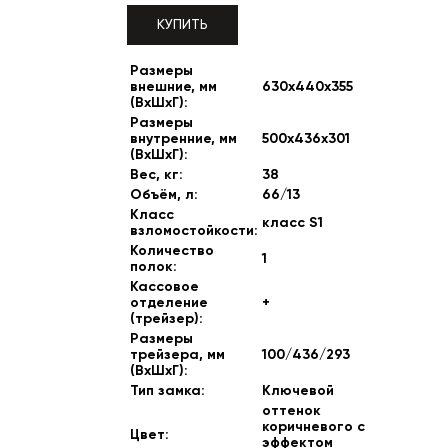
КУПИТЬ
Размеры
внешние, мм
630x440x355
(ВхШхГ):
Размеры
внутренние, мм
500x436x301
(ВхШхГ):
Вес, кг:
38
Объём, л:
66/13
Класс
класс S1
взломостойкости:
Количество
1
полок:
Кассовое
отделение
+
(трейзер):
Размеры
трейзера, мм
100/436/293
(ВхШхГ):
Тип замка:
Ключевой
оттенок
коричневого с
Цвет:
эффектом