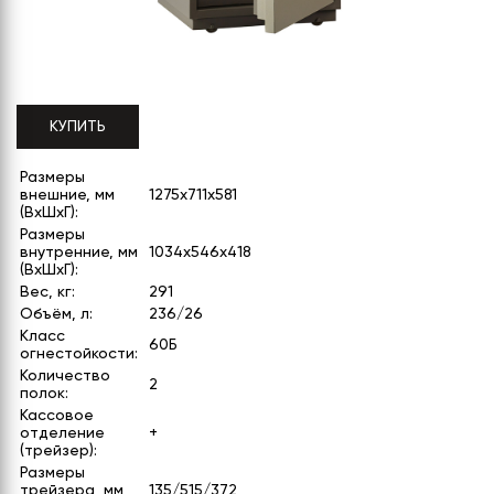
СЕРИЯ "МОБИ"
"КОРТЕЗ"
ВЗЛОМОСТОЙКИЕ СЕЙФЫ 2
КЛАССА
"TOРР"
ВЗЛОМОСТОЙКИЕ СЕЙФЫ 3
"ТОРР ЗЕТ"
КЛАССА
КУПИТЬ
"АРГЕНТУМ-М"
Размеры
"ПРИОРИТЕТ"
внешние, мм
1275x711x581
(ВхШхГ):
"ФОРУМ"
Размеры
внутренние, мм
1034x546x418
"ВАСАНТА"
(ВхШхГ):
Вес, кг:
291
"ДИОНИ"
Объём, л:
236/26
Класс
60Б
огнестойкости:
Количество
2
полок:
Кассовое
отделение
+
(трейзер):
Размеры
трейзера, мм
135/515/372