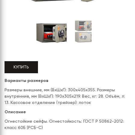
СЕРИЯ "МОБИ"
"КОРТЕЗ"
ВЗЛОМОСТОЙКИЕ СЕЙФЫ 2
КЛАССА
"TOРР"
ВЗЛОМОСТОЙКИЕ СЕЙФЫ 3
"ТОРР ЗЕТ"
КЛАССА
"АРГЕНТУМ-М"
"ПРИОРИТЕТ"
"ФОРУМ"
КУПИТЬ
"ВАСАНТА"
Варианты размеров
"ДИОНИ"
Размеры внешние, мм (ВхШхГ): 300x405x355. Размеры
внутренние, мм (ВхШхГ): 190x305x219. Вес, кг: 28. Объём, л:
13. Кассовое отделение (трейзер): лоток
Описание
Огнестойкие сейфы. Огнестойкость: ГОСТ Р 50862-2012:
класс 60Б (РСБ-С)