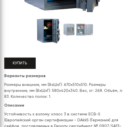
СЕРИЯ "МОБИ"
"КОРТЕЗ"
ВЗЛОМОСТОЙКИЕ СЕЙФЫ 2
КЛАССА
"TOРР"
ВЗЛОМОСТОЙКИЕ СЕЙФЫ 3
"ТОРР ЗЕТ"
КЛАССА
"АРГЕНТУМ-М"
"ПРИОРИТЕТ"
"ФОРУМ"
КУПИТЬ
"ВАСАНТА"
Варианты размеров
"ДИОНИ"
Размеры внешние, мм (ВхШхГ): 670x510x510. Размеры
внутренние, мм (ВхШхГ): 580x420x340. Вес, кг: 268. Объём, л:
83. Количество полок: 1.
Описание
Устойчивость к взлому: класс 3 в системе ECB-S
(Европейский орган сертификации - DAkkS (Германия) для
сейфов, поставляемых в Европу сертификат № 0907/SA13-