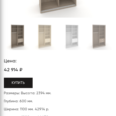
СЕРИЯ "МОБИ"
"КОРТЕЗ"
ВЗЛОМОСТОЙКИЕ СЕЙФЫ 2
КЛАССА
"TOРР"
ВЗЛОМОСТОЙКИЕ СЕЙФЫ 3
"ТОРР ЗЕТ"
КЛАССА
"АРГЕНТУМ-М"
"ПРИОРИТЕТ"
"ФОРУМ"
Цена:
"ВАСАНТА"
42 914
₽
"ДИОНИ"
КУПИТЬ
Размеры: Высота: 2394 мм.
Глубина: 600 мм.
Ширина: 1100 мм. 42914 р.