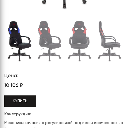
СЕРИЯ "МОБИ"
"КОРТЕЗ"
ВЗЛОМОСТОЙКИЕ СЕЙФЫ 2
КЛАССА
"TOРР"
ВЗЛОМОСТОЙКИЕ СЕЙФЫ 3
"ТОРР ЗЕТ"
КЛАССА
"АРГЕНТУМ-М"
"ПРИОРИТЕТ"
"ФОРУМ"
"ВАСАНТА"
Цена:
"ДИОНИ"
10 106
₽
КУПИТЬ
Конструкция:
Механизм качания с регулировкой под вес и возможностью