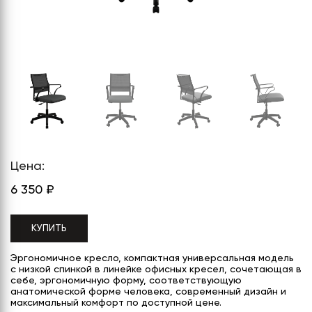
СЕРИЯ "МОБИ"
"КОРТЕЗ"
ВЗЛОМОСТОЙКИЕ СЕЙФЫ 2
КЛАССА
"TOРР"
ВЗЛОМОСТОЙКИЕ СЕЙФЫ 3
"ТОРР ЗЕТ"
КЛАССА
"АРГЕНТУМ-М"
"ПРИОРИТЕТ"
"ФОРУМ"
Цена:
"ВАСАНТА"
6 350
₽
"ДИОНИ"
КУПИТЬ
Эргономичное кресло, компактная универсальная модель
с низкой спинкой в линейке офисных кресел, сочетающая в
себе, эргономичную форму, соответствующую
анатомической форме человека, современный дизайн и
максимальный комфорт по доступной цене.